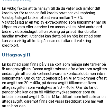
En viktig faktor att ta hänsyn till då du väljer och jämför ditt
kreditkort för resan är ifall kreditkortet har valutapåslag.
Valutapåslaget brukar oftast vara mellan 1 – 3%.
Valutapåslag är en typ av extrakostnad som tillkommer när du
köper en vara eller service i en annan valuta. Med andra ord
bidrar valutapåslaget till en ökning på priset. Bor du eller
handlar mycket i utlandet kan detta bli en hög kostnad som
kan vara viktig att kolla på innan du fattar ett val kring
kreditkort.
Uttagsavgift
En kostnad som finns på vissa kort som många inte tänker på
är uttagsavgiften. Denna avgift missas ofta eftersom avgiften
endast går att se på kortinnehavarens kontosaldot, men inte i
bankomaten. Om du tar ut pengar på en ATM tillkommer oftast
en avgift om 20 – 40kr, på denna avgift tillkommer även
uttagsavgiften som vanligtvis är 30 – 40 kr. Om du tar ut
pengar ofta kan detta bli väldigt mycket pengar som du
betalar i enbast avgift. Det är få kreditkort som helt saknar en
uttagsavgift, däremot finns det vissa kreditkort som har valt
att ta bort den.