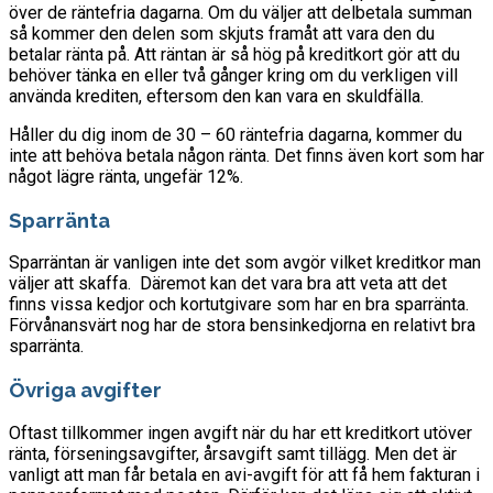
över de räntefria dagarna. Om du väljer att delbetala summan
så kommer den delen som skjuts framåt att vara den du
betalar ränta på. Att räntan är så hög på kreditkort gör att du
behöver tänka en eller två gånger kring om du verkligen vill
använda krediten, eftersom den kan vara en skuldfälla.
Håller du dig inom de 30 – 60 räntefria dagarna, kommer du
inte att behöva betala någon ränta. Det finns även kort som har
något lägre ränta, ungefär 12%.
Sparränta
Sparräntan är vanligen inte det som avgör vilket kreditkor man
väljer att skaffa. Däremot kan det vara bra att veta att det
finns vissa kedjor och kortutgivare som har en bra sparränta.
Förvånansvärt nog har de stora bensinkedjorna en relativt bra
sparränta.
Övriga avgifter
Oftast tillkommer ingen avgift när du har ett kreditkort utöver
ränta, förseningsavgifter, årsavgift samt tillägg. Men det är
vanligt att man får betala en avi-avgift för att få hem fakturan i