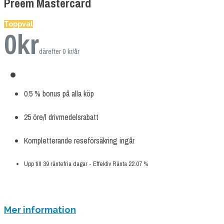
Preem Mastercard
Toppval
0
kr
därefter 0 kr/år
0.5 % bonus på alla köp
25 öre/l drivmedelsrabatt
Kompletterande reseförsäkring ingår
Upp till 39 räntefria dagar - Effektiv Ränta 22.07 %
ANSÖK NU
Mer information