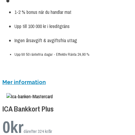
1-2 % bonus när du handlar mat
Upp till 100 000 kr i kreditgräns
Ingen årsavgift & avgiftsfria uttag
Upp till 50 räntefria dagar - Effektiv Ränta 24,90 %
ANSÖK NU
Mer information
ICA Bankkort Plus
0
kr
därefter 324 kr/år