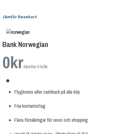
Jämför Resekort
Bank Norwegian
0
kr
därefter 0 kr/år
Flygbonus eller cashback på alla köp
Fria kontantuttag
Flera försäkringar för resor och shopping
Upp till 45 räntefria dagar - Effektiv Ränta 24.35 %