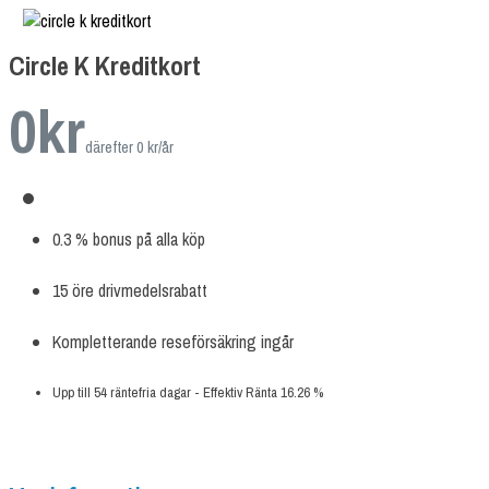
Circle K Kreditkort
0
kr
därefter 0 kr/år
0.3 % bonus på alla köp
15 öre drivmedelsrabatt
Kompletterande reseförsäkring ingår
Upp till 54 räntefria dagar - Effektiv Ränta 16.26 %
ANSÖK NU