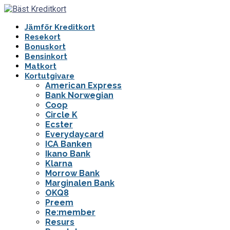
Jämför Kreditkort
Resekort
Bonuskort
Bensinkort
Matkort
Kortutgivare
American Express
Bank Norwegian
Coop
Circle K
Ecster
Everydaycard
ICA Banken
Ikano Bank
Klarna
Morrow Bank
Marginalen Bank
OKQ8
Preem
Re:member
Resurs