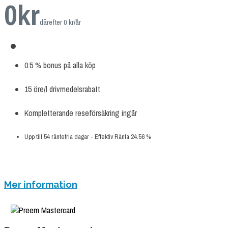
0
kr
därefter 0 kr/år
0.5 % bonus på alla köp
15 öre/l drivmedelsrabatt
Kompletterande reseförsäkring ingår
Upp till 54 räntefria dagar - Effektiv Ränta 24.56 %
ANSÖK NU
Mer information