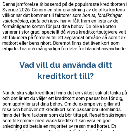
Denna jämförelse är baserad på de populäraste kreditkorten i
Sverige 2026.
Genom en stor granskning av de olika kortens
villkor när det kommer till faktorer som
bonus
,
försäkringar
,
valutapåslag
,
ränta
och
krav
, har vi fått fram en lista av de
förmånligaste korten för just dina behov. De olika korten
varierar i stor grad, speciellt då vissa kreditkortsutgivare valt
att fokusera på fördelar till ett avgränsat område så som t.ex.
matkort eller bensinkort. Däremot finns det även kort som
erbjuder bra och mångsidiga fördelar för blandat användande.
Vad vill du använda ditt
kreditkort till?
När du ska välja kreditkort finns det en viktigt sak att tänka på
och det är att du väljer ett kreditkort som passar bra för dig,
som uppfyller just dina behov. Om du exempelvis gillar att
resa och behöver ett kreditkort som passar bra utomlands,
finns det flera faktorer som du bör titta på. Reseförsäkringen
som tillkommer med vissa kreditkort kan vara en god
anledning att betala en majoritet av resan med kortet. En