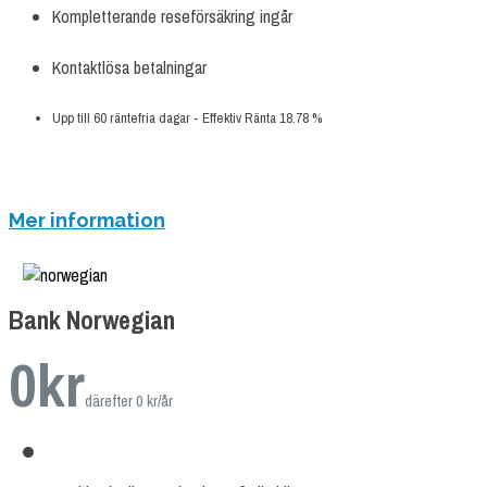
Kompletterande reseförsäkring ingår
Kontaktlösa betalningar
Upp till 60 räntefria dagar - Effektiv Ränta 18.78 %
ANSÖK NU
Mer information
Bank Norwegian
0
kr
därefter 0 kr/år