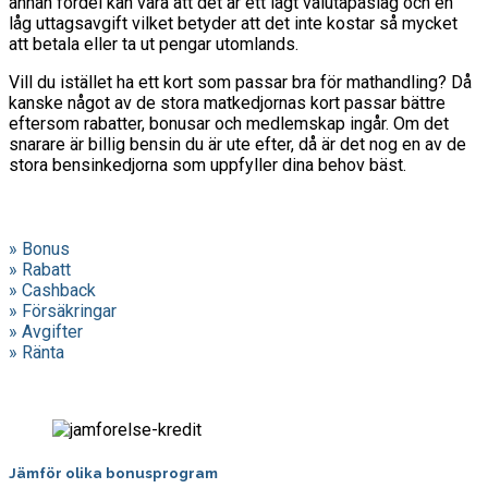
annan fördel kan vara att det är ett lågt valutapåslag och en
låg uttagsavgift vilket betyder att det inte kostar så mycket
att betala eller ta ut pengar utomlands.
Vill du istället ha ett kort som passar bra för mathandling? Då
kanske något av de stora matkedjornas kort passar bättre
eftersom rabatter, bonusar och medlemskap ingår. Om det
snarare är billig bensin du är ute efter, då är det nog en av de
stora bensinkedjorna som uppfyller dina behov bäst.
» Bonus
» Rabatt
» Cashback
» Försäkringar
» Avgifter
» Ränta
Jämför olika bonusprogram