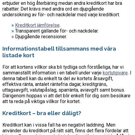
erbjuder en hög återbäring medan andra kreditkort har bra
rabatter. Det krävs med andra ord en djupgående
undersökning av för- och nackdelar med varje kreditkort.
»
Kreditkort jämförelse
.
»
Transparent gällande för- och nackdelar.
»
Djupgående recensioner.
Informationstabell tillsammans med våra
listade kort
För att kortens villkor ska bli tydliga och förståeliga, har vi
sammanställt information i en tabell under varje
kortutgivare
. I
denna tabell kan du enkelt ta del av kortets årsavgift,
effektiva ränta, antalet räntefria dagar, kreditgräns,
uttagsavgift, valutapåslag, sparränta, aviavgift samt bonus.
Därigenom hoppas vi att det blir enkelt för dig som besökare
att ta reda på viktiga villkor för kortet.
Kreditkort – bra eller dåligt?
Kreditkort kan i vissa fall ha en negativt laddning. Men
använder du kreditkort på rätt sätt, finns det flera fördelar att