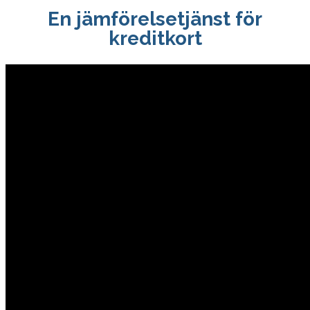
En jämförelsetjänst för
kreditkort