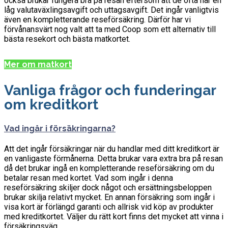
också brukar fungera bra på resan eftersom att de ofta har en
låg valutaväxlingsavgift och uttagsavgift. Det ingår vanligtvis
även en kompletterande reseförsäkring. Därför har vi
förvånansvärt nog valt att ta med Coop som ett alternativ till
bästa resekort och bästa matkortet.
Mer om matkort
Vanliga frågor och funderingar
om kreditkort
Vad ingår i försäkringarna?
Att det ingår försäkringar när du handlar med ditt kreditkort är
en vanligaste förmånerna. Detta brukar vara extra bra på resan
då det brukar ingå en kompletterande reseförsäkring om du
betalar resan med kortet. Vad som ingår i denna
reseförsäkring skiljer dock något och ersättningsbeloppen
brukar skilja relativt mycket. En annan försäkring som ingår i
visa kort är förlängd garanti och allrisk vid köp av produkter
med kreditkortet. Väljer du rätt kort finns det mycket att vinna i
försäkringsväg.