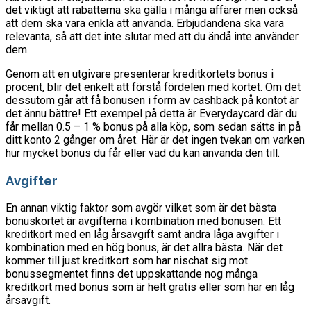
det viktigt att rabatterna ska gälla i många affärer men också
att dem ska vara enkla att använda. Erbjudandena ska vara
relevanta, så att det inte slutar med att du ändå inte använder
dem.
Genom att en utgivare presenterar kreditkortets bonus i
procent, blir det enkelt att förstå fördelen med kortet. Om det
dessutom går att få bonusen i form av cashback på kontot är
det ännu bättre! Ett exempel på detta är Everydaycard där du
får mellan 0.5 – 1 % bonus på alla köp, som sedan sätts in på
ditt konto 2 gånger om året. Här är det ingen tvekan om varken
hur mycket bonus du får eller vad du kan använda den till.
Avgifter
En annan viktig faktor som avgör vilket som är det bästa
bonuskortet är avgifterna i kombination med bonusen. Ett
kreditkort med en låg årsavgift samt andra låga avgifter i
kombination med en hög bonus, är det allra bästa. När det
kommer till just kreditkort som har nischat sig mot
bonussegmentet finns det uppskattande nog många
kreditkort med bonus som är helt gratis eller som har en låg
årsavgift.