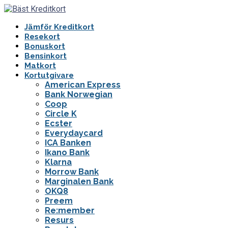
Jämför Kreditkort
Resekort
Bonuskort
Bensinkort
Matkort
Kortutgivare
American Express
Bank Norwegian
Coop
Circle K
Ecster
Everydaycard
ICA Banken
Ikano Bank
Klarna
Morrow Bank
Marginalen Bank
OKQ8
Preem
Re:member
Resurs