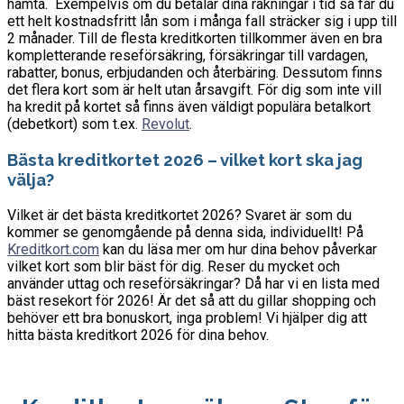
hämta. Exempelvis om du betalar dina räkningar i tid så får du
ett helt kostnadsfritt lån som i många fall sträcker sig i upp till
2 månader. Till de flesta kreditkorten tillkommer även en bra
kompletterande reseförsäkring, försäkringar till vardagen,
rabatter, bonus, erbjudanden och återbäring. Dessutom finns
det flera kort som är helt utan årsavgift. För dig som inte vill
ha kredit på kortet så finns även väldigt populära betalkort
(debetkort) som t.ex.
Revolut
.
Bästa kreditkortet 2026 – vilket kort ska jag
välja?
Vilket är det bästa kreditkortet 2026? Svaret är som du
kommer se genomgående på denna sida, individuellt! På
Kreditkort.com
kan du läsa mer om hur dina behov påverkar
vilket kort som blir bäst för dig. Reser du mycket och
använder uttag och reseförsäkringar? Då har vi en lista med
bäst resekort för 2026! Är det så att du gillar shopping och
behöver ett bra bonuskort, inga problem! Vi hjälper dig att
hitta bästa kreditkort 2026 för dina behov.