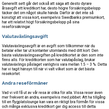
Generellt sett går det också att säga att desto dyrare
årsavgift ett kreditkort har, desto högre försäkringsbelopp
täcker det om något skulle hända. Därför är det inte så
konstigt att vissa kort, exempelvis Swedbanks premiumkort,
har ett relativt högt försäkringsbelopp på sina
reseförsäkringar.
Valutaväxlingsavgift
Valutaväxlingsavgift är en avgift som tillkommer när du
betalar eller tar ut kontanter utomlands med ditt kort. Den
bästa valutaväxlingsavgiften på kreditkortet är den som inte
finns alls. För kreditkorten som har valutapåslag, brukar
valutaväxlings påslaget vanligtvis vara mellan 1.5 – 3 %. Detta
har vi tagit hänsyn till när vi valt vilket som är det bästa
resekortet.
Andra reseförmåner
Vad vi vill få ut av vår resa är olika för alla. Vissa reser även
mer frekvent än andra, exempelvis med jobbet. Att ha tillgång
till en flygplatslounge kan vara en riktigt bra förmån för vissa
och många exklusiva kreditkort ger dig access till detta.