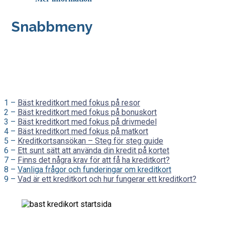
Snabbmeny
1 –
Bäst kreditkort med fokus på resor
2 –
Bäst kreditkort med fokus på bonuskort
3 –
Bäst kreditkort med fokus på drivmedel
4 –
Bäst kreditkort med fokus på matkort
5 –
Kreditkortsansökan – Steg för steg guide
6 –
Ett sunt sätt att använda din kredit på kortet
7 –
Finns det några krav för att få ha kreditkort?
8 –
Vanliga frågor och funderingar om kreditkort
9 –
Vad är ett kreditkort och hur fungerar ett kreditkort?